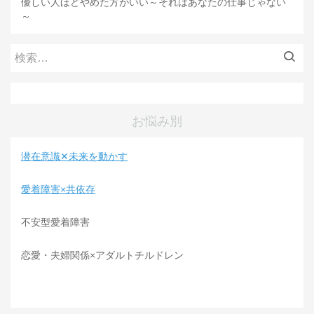
優しい人ほどやめた方がいい～それはあなたの仕事じゃない
～
検
索:
お悩み別
潜在意識✕未来を動かす
愛着障害×共依存
不安型愛着障害
恋愛・夫婦関係×アダルトチルドレン