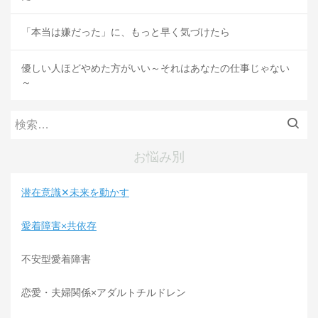
「本当は嫌だった」に、もっと早く気づけたら
優しい人ほどやめた方がいい～それはあなたの仕事じゃない
～
検
索:
お悩み別
潜在意識✕未来を動かす
愛着障害×共依存
不安型愛着障害
恋愛・夫婦関係×アダルトチルドレン