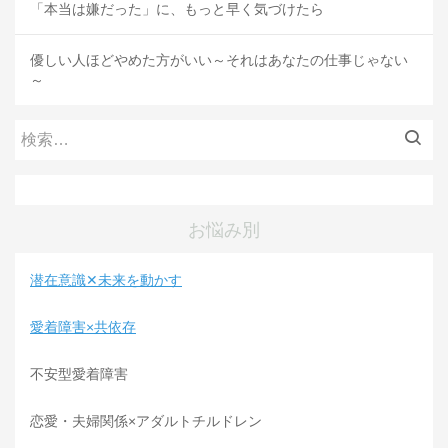
「本当は嫌だった」に、もっと早く気づけたら
優しい人ほどやめた方がいい～それはあなたの仕事じゃない
～
検
索:
お悩み別
潜在意識✕未来を動かす
愛着障害×共依存
不安型愛着障害
恋愛・夫婦関係×アダルトチルドレン